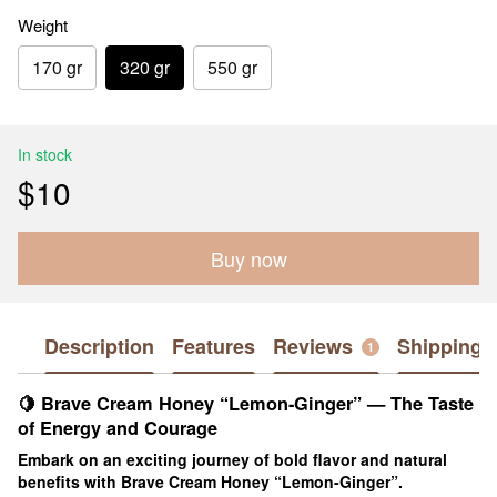
Weight
170 gr
320 gr
550 gr
In stock
$10
Buy now
Description
Features
Reviews
Shipping
1
🍋
Brave Cream Honey “Lemon-Ginger” — The Taste
of Energy and Courage
Embark on an exciting journey of bold flavor and natural
benefits with Brave Cream Honey “Lemon-Ginger”.