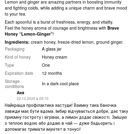
Lemon and ginger are amazing partners in boosting immunity
and fighting colds, while adding a unique charm and brave mood
to your tea.
Each spoonful is a burst of freshness, energy, and vitality.
Feel the honey aroma of courage and brightness with
Brave
Honey “Lemon-Ginger”
!
Ingredients:
cream honey, freeze-dried lemon, ground ginger.
Packaging
A glass jar
Kind of honey
Honey cream
Type
One
Expiration date
12 months
Storage
In a dark cool place
conditions
Аня
22.12.2025 в 09:10
Найкраща профілактика застуди! Взимку така баночка
завжди має бути вдома. Імбир відчувається добре, дає таку
приємну гостроту і зігріває, а лимон додає свіжості. Змішую
з теплою водою або додаю в чай — дуже бадьорить і
допомагає тримати імунітет в тонусі!