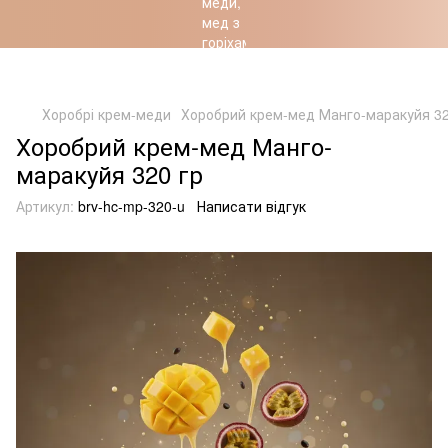
Хоробрість Українців – підкріплена Природою
Хоробрі крем-меди
Хоробрий крем-мед Манго-маракуйя 32
Хоробрий крем-мед Манго-
маракуйя 320 гр
Артикул:
brv-hc-mp-320-u
Написати відгук