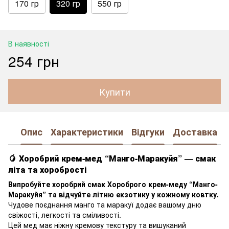
170 гр
320 гр
550 гр
В наявності
254 грн
Купити
Опис
Характеристики
Відгуки
Доставка
🥭
Хоробрий крем-мед “Манго-Маракуйя” — смак
літа та хоробрості
Випробуйте хоробрий смак Хороброго крем-меду “Манго-
Маракуйя” та відчуйте літню екзотику у кожному ковтку.
Чудове поєднання манго та маракуї додає вашому дню
свіжості, легкості та сміливості.
Цей мед має ніжну кремову текстуру та вишуканий