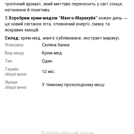
тропічний аромат, який миттєво переносить у світ сонця,
натхнення й позитиву.
З
Хоробрим крем-медом “Манго-Маракуйя”
кожен день —
це новий світанок літа, сповнений енергії, смаку та
яскравих емоцій.
Склад:
крем-мед, манго сублімоване, екстракт маракуї.
Упаковка
Cкляна банка
Вид меду
Крем-мед
Тип
Один
Термін
12 міс.
зберігання
Умови
У темному прохолодному місці
зберігання
Додайте перший відгук