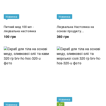
Новинка
Новинка
Питний мед 100 мл -
Лікувальна Настоянка на
лікувальна настоянка
основі продукту
життєдіяльності Воскової
100 грн
360 грн
Молі 100 мл
Новинка
Новинка
Хіт