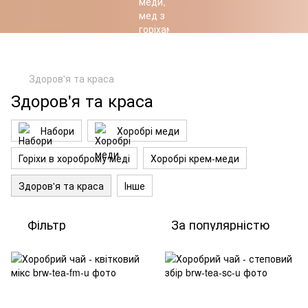
Хоробрість Українців – підкріплена Природою
Здоров'я та краса
Здоров'я та краса
Набори
Хоробрі меди
Горіхи в хороброму меді
Хоробрі крем-меди
Здоров'я та краса
Інше
Фільтр
За популярністю