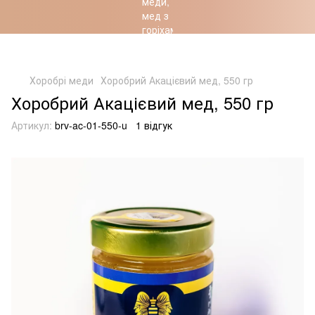
Хоробрість Українців – підкріплена Природою
Хоробрі меди
Хоробрий Акацієвий мед, 550 гр
Хоробрий Акацієвий мед, 550 гр
Артикул:
brv-ac-01-550-u
1 відгук