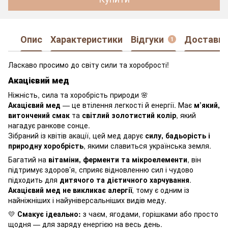
Опис
Характеристики
Відгуки
Доставк
1
Ласкаво просимо до світу сили та хоробрості!
Акацієвий мед
Ніжність, сила та хоробрість природи 🌸
Акацієвий мед
— це втілення легкості й енергії. Має
м’який,
витончений смак
та
світлий золотистий колір
, який
нагадує ранкове сонце.
Зібраний із квітів акації, цей мед дарує
силу, бадьорість і
природну хоробрість
, якими славиться українська земля.
Багатий на
вітаміни, ферменти та мікроелементи
, він
підтримує здоров’я, сприяє відновленню сил і чудово
підходить для
дитячого та дієтичного харчування
.
Акацієвий мед не викликає алергії
, тому є одним із
найніжніших і найуніверсальніших видів меду.
💛
Смакує ідеально:
з чаєм, ягодами, горішками або просто
щодня — для заряду енергією на весь день.