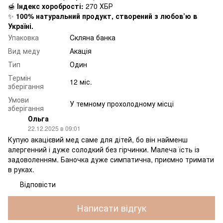
🍯
Індекс хоробрості:
270 ХБР
✨
100% натуральний продукт, створений з любов’ю в
Україні.
Упаковка
Cкляна банка
Вид меду
Акація
Тип
Один
Термін
12 міс.
зберігання
Умови
У темному прохолодному місці
зберігання
Ольга
22.12.2025 в 09:01
Купую акацієвий мед саме для дітей, бо він найменш
алергенний і дуже солодкий без гірчинки. Малеча їсть із
задоволенням. Баночка дуже симпатична, приємно тримати
в руках.
Відповісти
Написати відгук