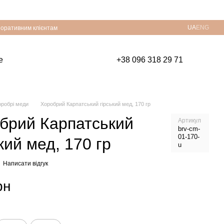
UA
ENG
оративним клієнтам
е
+38 096 318 29 71
оробрі меди
Хоробрий Карпатський гірський мед, 170 гр
брий Карпатський
Артикул
brv-cm-
01-170-
кий мед, 170 гр
u
Написати відгук
рн