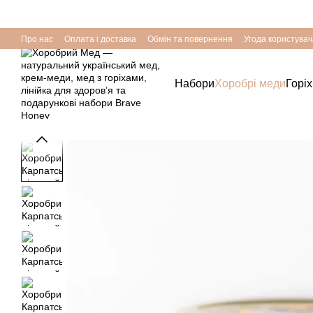
Перейти до основного контенту
Про нас
Оплата і доставка
Обмін та повернення
Угода користувач
Набори
Хоробрі меди
Горі