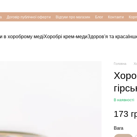
Хоробрість Українців – підкріплена Природою
а
Договір публічної оферти
Відгуки про магазин
Блог
Контакти
Корп
хи в хороброму меді
Хоробрі крем-меди
Здоров'я та краса
Інш
Головна
Х
Хоро
гірсь
В наявності
173 г
Вага