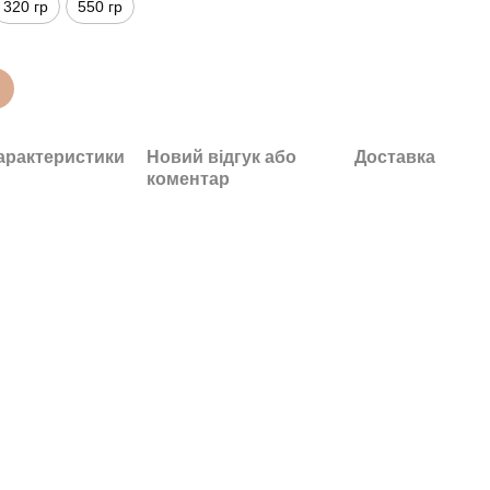
320 гр
550 гр
арактеристики
Новий відгук або
Доставка
коментар