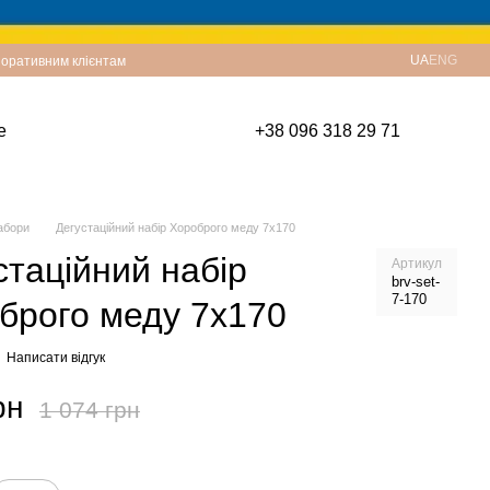
UA
ENG
оративним клієнтам
е
+38 096 318 29 71
абори
Дегустаційний набір Хороброго меду 7x170
стаційний набір
Артикул
brv-set-
7-170
брого меду 7x170
Написати відгук
рн
1 074 грн