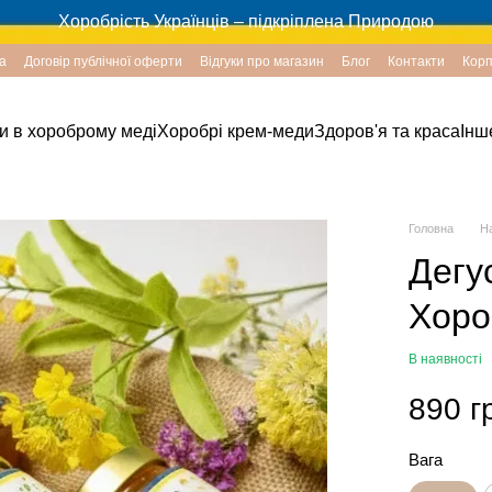
Хоробрість Українців – підкріплена Природою
а
Договір публічної оферти
Відгуки про магазин
Блог
Контакти
Корп
хи в хороброму меді
Хоробрі крем-меди
Здоров'я та краса
Інш
Головна
Н
Дегу
Хоро
В наявності
890 г
Вага