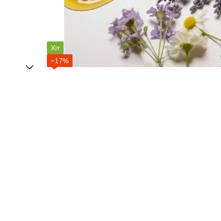
Хіт
−17%