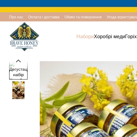
Перейти до основного контенту
Про нас
Оплата і доставка
Обмін та повернення
Угода користувач
Набори
Хоробрі меди
Горі