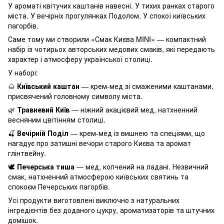
У ароматі квітучих каштанів навесні. У тихих ранках старого
міста. У вечірніх прогулянках Подолом. У спокої київських
пагорбів.
Саме тому ми створили «Смак Києва MINI» — компактний
набір із чотирьох авторських медових смаків, які передають
характер і атмосферу української столиці.
У наборі:
🌰
Київський каштан
— крем-мед зі смаженими каштанами,
присвячений головному символу міста.
🌿
Травневий Київ
— ніжний акацієвий мед, натхненний
весняним цвітінням столиці.
🍒
Вечірній Поділ
— крем-мед із вишнею та спеціями, що
нагадує про затишні вечори старого Києва та аромат
глінтвейну.
🕊️
Печерська тиша
— мед, копчений на ладані. Незвичний
смак, натхненний атмосферою київських святинь та
спокоєм Печерських пагорбів.
Усі продукти виготовлені виключно з натуральних
інгредієнтів без доданого цукру, ароматизаторів та штучних
домішок.