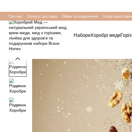
Перейти до основного контенту
Про нас
Оплата і доставка
Обмін та повернення
Угода користувач
Набори
Хоробрі меди
Горі