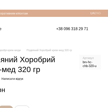
UA
ENG
оративним клієнтам
е
+38 096 318 29 71
оробрі крем-меди
Різдвяний Хоробрий крем-мед 320 гр
вяний Хоробрий
Артикул
brv-hc-
chb-320-u
-мед 320 гр
Написати відгук
рн