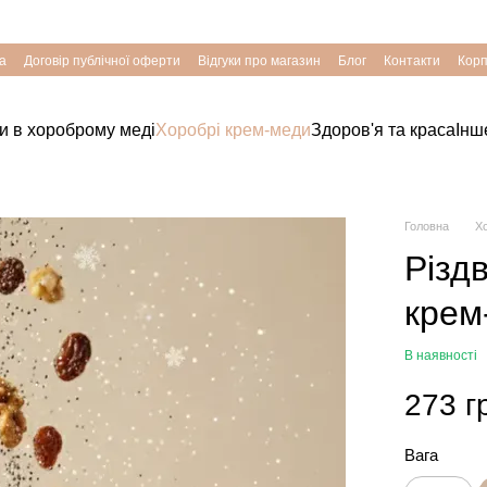
Хоробрість Українців – підкріплена Природою
а
Договір публічної оферти
Відгуки про магазин
Блог
Контакти
Корп
хи в хороброму меді
Хоробрі крем-меди
Здоров'я та краса
Інш
Головна
Х
Різд
крем
В наявності
273 г
Вага