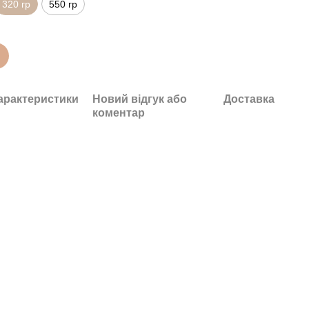
320 гр
550 гр
арактеристики
Новий відгук або
Доставка
коментар